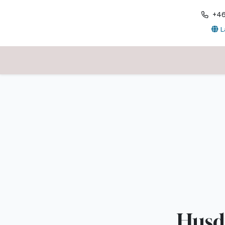
+4
L
Husd