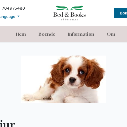
6 704975480
Bok
anguage
Hem
Boende
Information
Om
jur