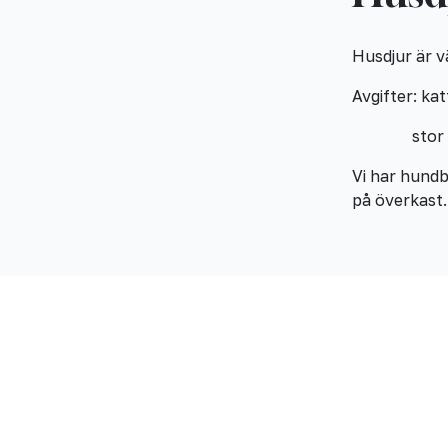
Husdjur är v
Avgifter: ka
stor hund
Vi har hundbä
på överkast.