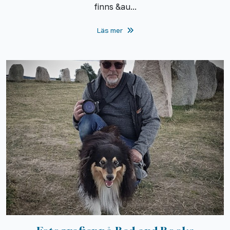
finns &au...
Läs mer